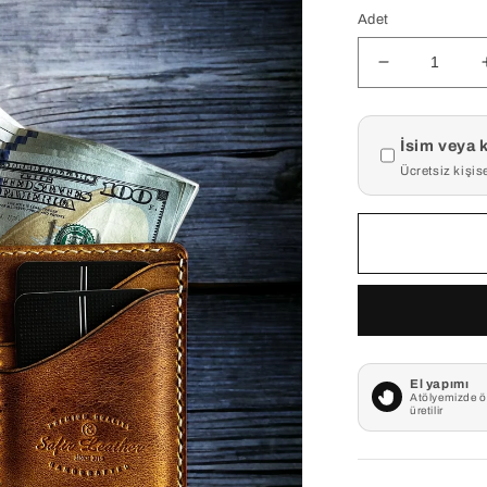
fiyat
Adet
Wicker
Yellow
Crazy
Ürün kişiselleş
Deri
İsim veya k
Cüzdan
Ücretsiz kişis
için
adedi
azaltın
El yapımı
Atölyemizde ö
üretilir