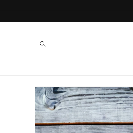
İçeriğe
atla
Ürün
bilgisine
atla