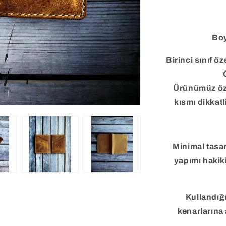
Boy
Birinci sınıf ö
Ö
Ürünümüz özen
kısmı dikkatl
Minimal tasa
yapımı haki
Kullandığ
kenarlarına