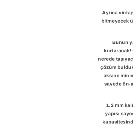
Ayrıca vinta
bitmeyecek ü
Bunun ya
kurtaracak!
nerede taşıyac
çözüm bulduk
aksine mini
sayede ön-a
1.2 mm kalı
yapısı saye
kapasitesind