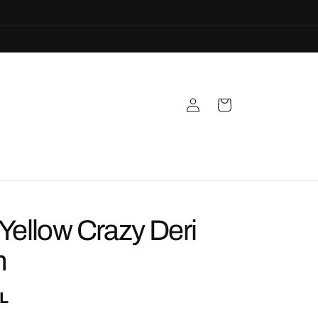
Oturum
Sepet
aç
Yellow Crazy Deri
n
L