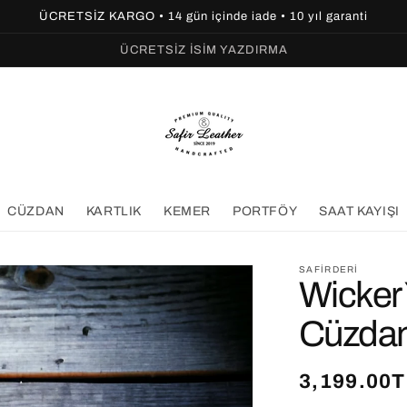
ÜCRETSİZ KARGO • 14 gün içinde iade • 10 yıl garanti
ÜCRETSİZ İSİM YAZDIRMA
CÜZDAN
KARTLIK
KEMER
PORTFÖY
SAAT KAYIŞI
SAFIRDERI
Wicker 
Cüzda
Normal
3,199.00T