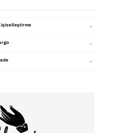
işiselleştirme
argo
İade