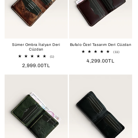
Sümer Ombra İtalyan Deri
Bufalo Özel Tasarım Deri Cüzdan
Cüzdan
11
(11)
toplam
1
(1)
Normal
4,299.00TL
değerlendi
toplam
Normal
2,999.00TL
değerlendirme
fiyat
fiyat