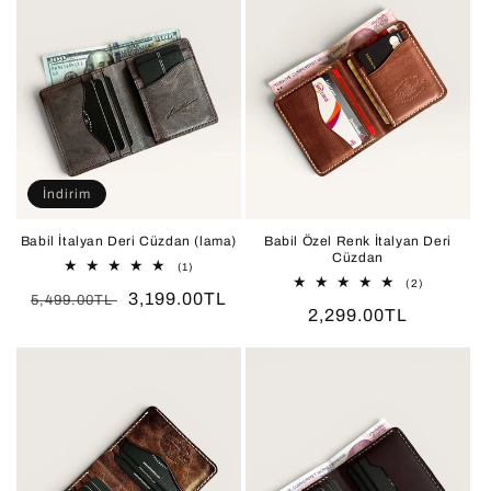
İndirim
Babil İtalyan Deri Cüzdan (lama)
Babil Özel Renk İtalyan Deri
Cüzdan
1
(1)
toplam
2
(2)
Normal
İndirimli
3,199.00TL
değerlendirme
toplam
5,499.00TL
Normal
2,299.00TL
değerlendir
fiyat
fiyat
fiyat