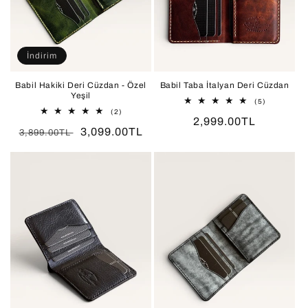
İndirim
Babil Hakiki Deri Cüzdan - Özel
Babil Taba İtalyan Deri Cüzdan
Yeşil
5
(5)
toplam
2
(2)
Normal
2,999.00TL
değerlendir
toplam
Normal
İndirimli
3,099.00TL
değerlendirme
3,899.00TL
fiyat
fiyat
fiyat