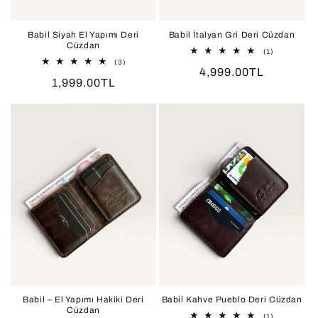
Babil Siyah El Yapımı Deri
Babil İtalyan Gri Deri Cüzdan
Cüzdan
1
(1)
toplam
3
(3)
Normal
4,999.00TL
değerlendir
toplam
Normal
1,999.00TL
değerlendirme
fiyat
fiyat
Babil – El Yapımı Hakiki Deri
Babil Kahve Pueblo Deri Cüzdan
Cüzdan
1
(1)