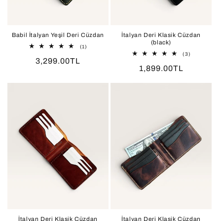
Babil İtalyan Yeşil Deri Cüzdan
İtalyan Deri Klasik Cüzdan
(black)
1
(1)
toplam
3
(3)
Normal
3,299.00TL
değerlendirme
toplam
Normal
1,899.00TL
değerlendir
fiyat
fiyat
İtalyan Deri Klasik Cüzdan
İtalyan Deri Klasik Cüzdan