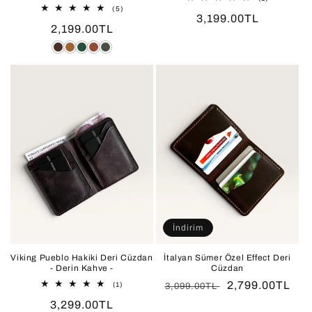
toplam
5
(5)
Normal
3,199.00TL
değerlendir
toplam
Normal
2,199.00TL
değerlendirme
fiyat
fiyat
Çikolata
Gold
Yeşil
Kiremit
Haki
Kahve
Efekt
İndirim
Viking Pueblo Hakiki Deri Cüzdan
İtalyan Sümer Özel Effect Deri
- Derin Kahve -
Cüzdan
Normal
İndirimli
2,799.00TL
1
(1)
3,099.00TL
toplam
fiyat
fiyat
Normal
3,299.00TL
değerlendirme