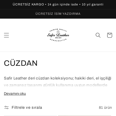
İçeriğe
ÜCRETSİZ KARGO • 14 gün içinde iade • 10 yıl garanti
atla
ÜCRETSİZ İSİM YAZDIRMA
Sepet
K
CÜZDAN
o
Safir Leather deri cüzdan koleksiyonu; hakiki deri, el işçiliği
l
ve zamansız tasarımı günlük kullanıma uygun modellerde
e
buluşturur. Minimal çizgilerden daha geniş iç hacimli
Devamını oku
seçeneklere uzanan koleksiyonda farklı renk, doku ve deri
k
karakterlerine sahip cüzdanları bir arada inceleyebilirsiniz.
Filtrele ve sırala
81 ürün
s