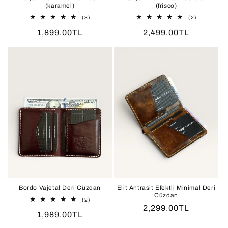
(karamel)
(frisco)
3
2
(3)
(2)
toplam
toplam
Normal
1,899.00TL
Normal
2,499.00TL
değerlendirme
değerlendir
fiyat
fiyat
Bordo Vajetal Deri Cüzdan
Elit Antrasit Efektli Minimal Deri
Cüzdan
2
(2)
toplam
Normal
2,299.00TL
Normal
1,989.00TL
değerlendirme
fiyat
fiyat