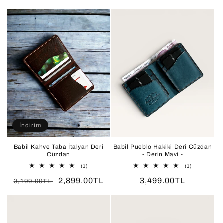
fiyat
İndirim
Babil Kahve Taba İtalyan Deri
Babil Pueblo Hakiki Deri Cüzdan
Cüzdan
- Derin Mavi -
1
1
(1)
(1)
toplam
toplam
Normal
İndirimli
2,899.00TL
Normal
3,499.00TL
değerlendirme
değerlendir
3,199.00TL
fiyat
fiyat
fiyat