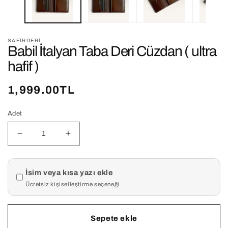
SAFIRDERI
Babil İtalyan Taba Deri Cüzdan ( ultra
hafif )
Normal
1,999.00TL
fiyat
Adet
Babil
Babil
İtalyan
İtalyan
Taba
Taba
Ürün kişiselleştirme
Deri
Deri
İsim veya kısa yazı ekle
Cüzdan
Cüzdan
Ücretsiz kişiselleştirme seçeneği
(
(
ultra
ultra
hafif
hafif
Sepete ekle
)
)