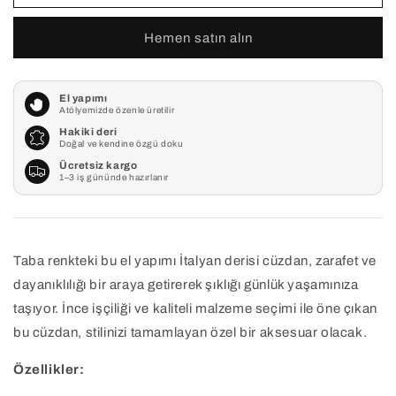
için
için
adedi
adedi
Hemen satın alın
azaltın
artırın
El yapımı
Atölyemizde özenle üretilir
Hakiki deri
Doğal ve kendine özgü doku
Ücretsiz kargo
1–3 iş gününde hazırlanır
Taba renkteki bu el yapımı İtalyan derisi cüzdan, zarafet ve
dayanıklılığı bir araya getirerek şıklığı günlük yaşamınıza
taşıyor. İnce işçiliği ve kaliteli malzeme seçimi ile öne çıkan
bu cüzdan, stilinizi tamamlayan özel bir aksesuar olacak.
Özellikler: