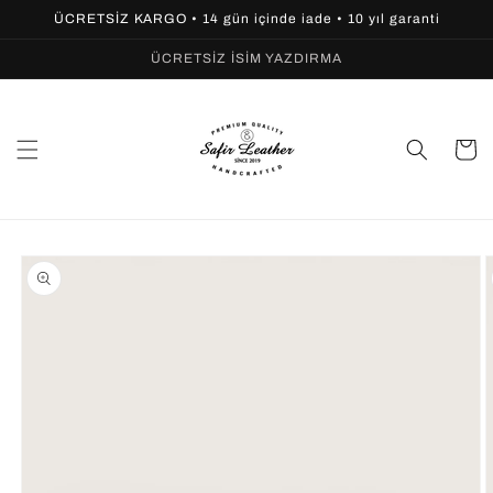
İçeriğe
ÜCRETSİZ KARGO • 14 gün içinde iade • 10 yıl garanti
atla
ÜCRETSİZ İSİM YAZDIRMA
Sepet
Ürün
bilgisine
atla