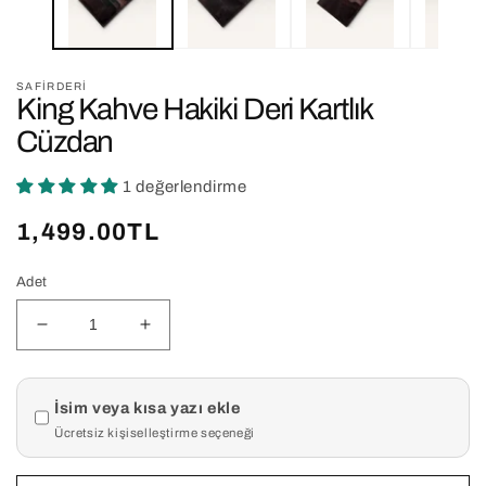
SAFIRDERI
King Kahve Hakiki Deri Kartlık
Cüzdan
1 değerlendirme
Normal
1,499.00TL
fiyat
Adet
King
King
Kahve
Kahve
Hakiki
Hakiki
Ürün kişiselleştirme
Deri
Deri
İsim veya kısa yazı ekle
Kartlık
Kartlık
Ücretsiz kişiselleştirme seçeneği
Cüzdan
Cüzdan
için
için