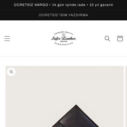
İçeriğe
ÜCRETSİZ KARGO • 14 gün içinde iade • 10 yıl garanti
atla
ÜCRETSİZ İSİM YAZDIRMA
Sepet
Ürün
bilgisine
atla