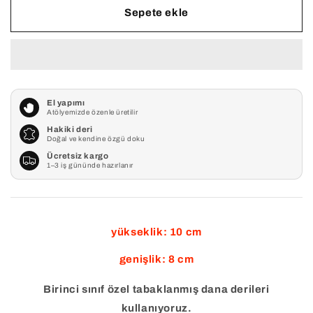
adedi
adedi
Sepete ekle
azaltın
artırın
El yapımı
Atölyemizde özenle üretilir
Hakiki deri
Doğal ve kendine özgü doku
Ücretsiz kargo
1–3 iş gününde hazırlanır
yükseklik: 10 cm
genişlik: 8 cm
Birinci sınıf özel tabaklanmış dana derileri
kullanıyoruz.