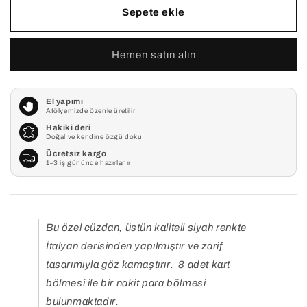
için
için
Sepete ekle
adedi
adedi
azaltın
artırın
Hemen satın alın
El yapımı
Atölyemizde özenle üretilir
Hakiki deri
Doğal ve kendine özgü doku
Ücretsiz kargo
1–3 iş gününde hazırlanır
Bu özel cüzdan, üstün kaliteli siyah renkte
İtalyan derisinden yapılmıştır ve zarif
tasarımıyla göz kamaştırır. 8 adet kart
bölmesi ile bir nakit para bölmesi
bulunmaktadır.