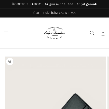
İçeriğe
ÜCRETSİZ KARGO • 14 gün içinde iade • 10 yıl garanti
atla
ÜCRETSİZ İSİM YAZDIRMA
Sepet
Ürün
bilgisine
atla