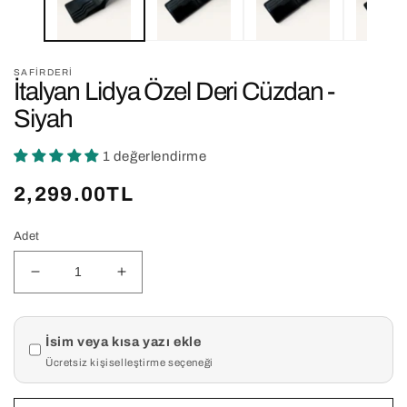
SAFIRDERI
İtalyan Lidya Özel Deri Cüzdan -
Siyah
1 değerlendirme
Normal
2,299.00TL
fiyat
Adet
İtalyan
İtalyan
Lidya
Lidya
Özel
Özel
Ürün kişiselleştirme
Deri
Deri
İsim veya kısa yazı ekle
Cüzdan
Cüzdan
Ücretsiz kişiselleştirme seçeneği
-
-
Siyah
Siyah