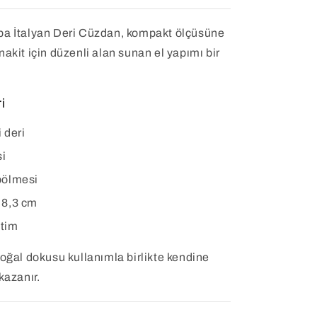
ba İtalyan Deri Cüzdan, kompakt ölçüsüne
akit için düzenli alan sunan el yapımı bir
i
i deri
si
 bölmesi
 8,3 cm
etim
doğal dokusu kullanımla birlikte kendine
kazanır.