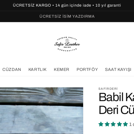
ÜCRETSİZ KARGO • 14 gün içinde iade • 10 yıl garanti
ÜCRETSİZ İSİM YAZDIRMA
CÜZDAN
KARTLIK
KEMER
PORTFÖY
SAAT KAYIŞI
SAFIRDERI
Babil K
Deri C
1