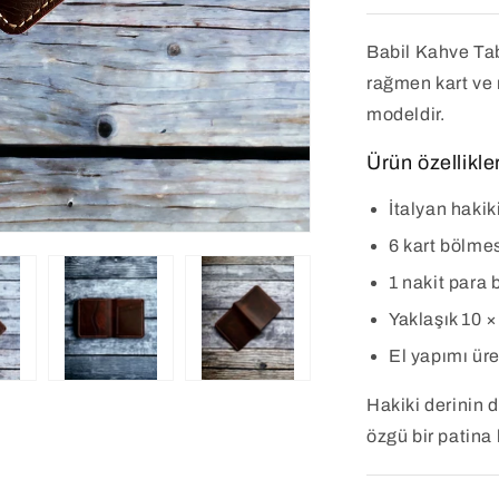
Babil Kahve Ta
rağmen kart ve n
modeldir.
Ürün özellikler
İtalyan hakik
6 kart bölme
1 nakit para
Yaklaşık 10 ×
El yapımı ür
Hakiki derinin 
özgü bir patina 