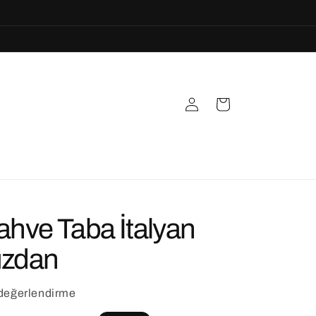
Oturum
Sepet
aç
ahve Taba İtalyan
üzdan
 değerlendirme