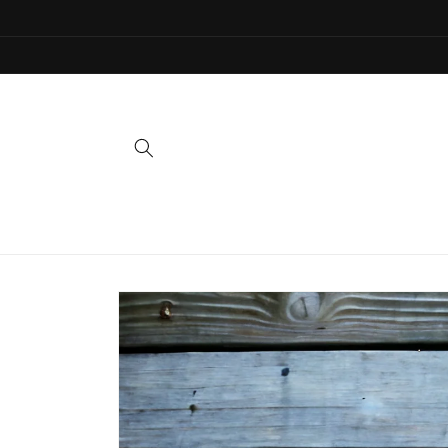
İçeriğe
atla
Ürün
bilgisine
atla