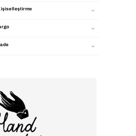
işiselleştirme
argo
İade